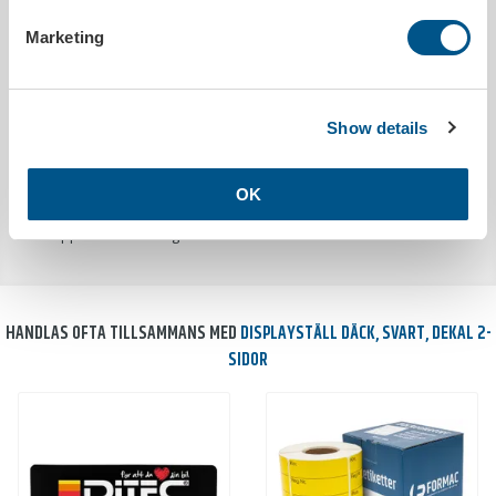
Utleverans inom
5 arbetsdagar efter godkänt korrektur
Tryckbar
Ja
Marketing
Justerbar bredd
180 mm - 280 mm
Höjd
130 mm
Längd
340 mm
Show details
MILJÖDATA
OK
Utsläpp co²
2.6350kg/set
HANDLAS OFTA TILLSAMMANS MED
DISPLAYSTÄLL DÄCK, SVART, DEKAL 2-
SIDOR