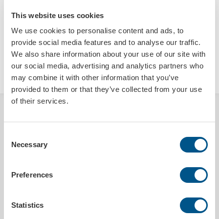
This website uses cookies
We use cookies to personalise content and ads, to
provide social media features and to analyse our traffic.
We also share information about your use of our site with
LÄGG I VARUKORGEN
our social media, advertising and analytics partners who
may combine it with other information that you’ve
provided to them or that they’ve collected from your use
of their services.
BESKRIVNING
Consent
Däckdisplay i svart plast för proffsig och snygg exponering av däck.
Necessary
Perfekt att användas i butik, på mässa eller vid fotografering av fälg
Selection
och däck inför en försäljning. Däckstället är tvådelat, vilket gör det
enkelt att justera för däckets bredd. I priset ingår en tryckt dekal eller
skuren text på två sidor.
Preferences
PRODUKTDETALJER
Statistics