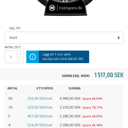
VÄLJ TYP
ANTAL (SET)
Lägg till
1
och sänk
styckpriset med
660,00 SEK
1 517,00 SEK
SUMMA EXKL. MOMS
ANTAL
STYCKPRIS
SUMMA
30
233,00 SEK/set
6 990,00 SEK
Spara 84,64%
10
323,00 SEK/set
3 230,00 SEK
Spara 78,71%
5
457,00 SEK/set
2 285,00 SEK
Spara 69,87%
4
524,00 SEK/set
2 096,00 SEK
Spara 65,46%