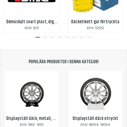
Demoskylt svart plast, digitaltryck
Däcketikett gul förtryckta
Art.nr: 9201
Art.nr: 572052
POPULÄRA PRODUKTER I DENNA KATEGORI
Displayställ däck, metall, svart
Displayställ däck otryckt
Art.nr: 14912 - 14913
Art.nr: 14810-B - 14910-B