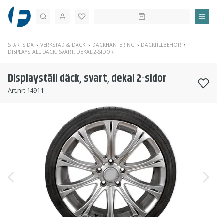
Sök
STARTSIDA
VERKSTAD & DÄCK
DÄCKHANTERING
DÄCKTILLBEHÖR
DISPLAYSTÄLL DÄCK, SVART, DEKAL 2-SIDOR
Displayställ däck, svart, dekal 2-sidor
Art.nr:
14911